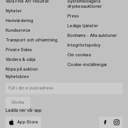
Våra Fine Art-resultat
Systembolagets
dryckesauktioner
Nyheter
Press
Hemvärdering
Lediga tjänster
Kundservice
Bonhams - Alla auktioner
Transport och uthämtning
Integritetspolicy
Private Sales
Om cookies
Värdera & sälja
Cookie-inställningar
Köpa på auktion
Nyhetsbrev
Ladda ner vår app
App Store