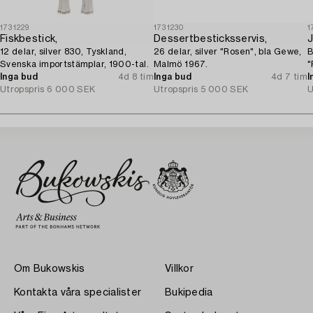
1731229
1731230
1
Fiskbestick,
Dessertbesticksservis,
12 delar, silver 830, Tyskland,
26 delar, silver "Rosen", bla Gewe,
B
Svenska importstämplar, 1900-tal.
Malmö 1967.
"
Inga bud
4d 8 tim
Inga bud
4d 7 tim
1
I
Utropspris
6 000 SEK
Utropspris
5 000 SEK
U
Om Bukowskis
Villkor
Kontakta våra specialister
Bukipedia