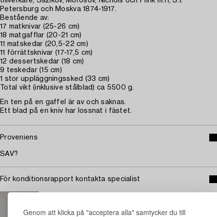
tillverkare, Sazikov, Morosov, Nichols och Plink m.fl, S:t
Petersburg och Moskva 1874-1917.
Bestående av:
17 matknivar (25-26 cm)
18 matgafflar (20-21 cm)
11 matskedar (20,5-22 cm)
11 förrättsknivar (17-17,5 cm)
12 dessertskedar (18 cm)
9 teskedar (15 cm)
1 stor uppläggningssked (33 cm)
Total vikt (inklusive stålblad) ca 5500 g.
En ten på en gaffel är av och saknas.
Ett blad på en kniv har lossnat i fästet.
Proveniens
SAV?
För konditionsrapport kontakta specialist
STOCKHOLM
Lisa Gartz
Genom att klicka på "acceptera alla" samtycker du till
Ansvarig specialist silver