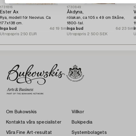
1731816
1730849
1
Ester Ax
Åkdyna,
V
Rya, modell för Neovius. Ca
rölakan, ca 105 x 49 cm Skåne,
s
177x138 cm.
1800-tal.
1
Inga bud
4d 19 tim
Inga bud
6d 23 tim
I
Utropspris
250 EUR
Utropspris
2 500 SEK
U
Om Bukowskis
Villkor
Kontakta våra specialister
Bukipedia
Våra Fine Art-resultat
Systembolagets