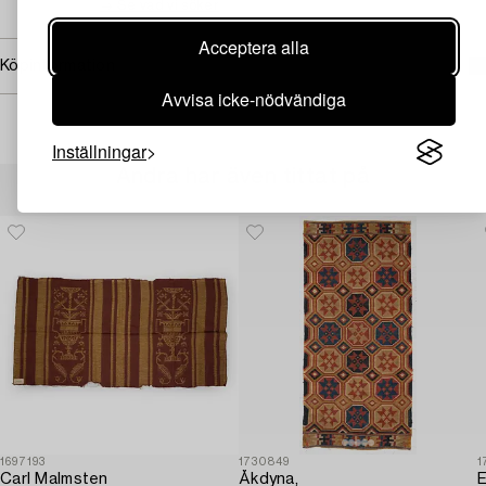
→ Se vad vi söker
Acceptera alla
Köpinformation
Avvisa icke-nödvändiga
Inställningar
Andra har även tittat på
1697193
1730849
1
Carl Malmsten
Åkdyna,
E