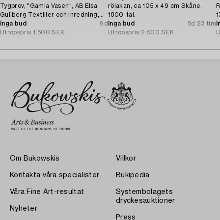
Tygprov, "Gamla Vasen", AB Elsa
rölakan, ca 105 x 49 cm Skåne,
R
Gullberg Textilier och Inredning,
1800-tal.
1
Stockholm, 1920-tal.
Inga bud
9d
Inga bud
5d 23 tim
I
Utropspris
1 500 SEK
Utropspris
2 500 SEK
U
Om Bukowskis
Villkor
Kontakta våra specialister
Bukipedia
Våra Fine Art-resultat
Systembolagets
dryckesauktioner
Nyheter
Press