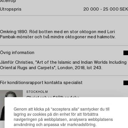
Återrop
Utropspris
20 000 - 25 000 SEK
Omkring 1890. Röd botten med en stor oktogon med Lori
Pambak-mönster och två mindre oktogoner med hakmotiv.
Övrig information
Jämför Christies, "Art of the Islamic and Indian Worlds Including
Oriental Rugs and Carpets", London, 2018, lot 243.
För konditionsrapport kontakta specialist
STOCKHOLM
Christopher Stålhandske
Ansvarig specialist mattor, textilier och Islamiskt
Genom att klicka på "acceptera alla" samtycker du till
konsthantverk
lagring av cookies på din enhet för att förbättra
+46 (0)708 19 12 58
navigeringen på webbplatsen, analysera webbplatsens
E-post
användning och anpassa vår marknadsföring.