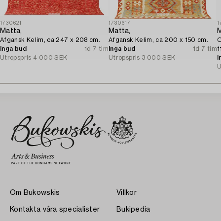
1730621
1730617
1
Matta,
Matta,
M
Afgansk Kelim, ca 247 x 208 cm.
Afgansk Kelim, ca 200 x 150 cm.
O
Inga bud
1d 7 tim
Inga bud
1d 7 tim
1
Utropspris
4 000 SEK
Utropspris
3 000 SEK
I
U
Om Bukowskis
Villkor
Kontakta våra specialister
Bukipedia