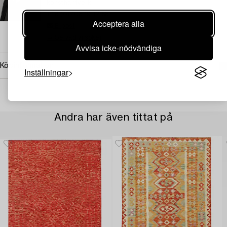
konsthantverk
+46 (0)708 19 12 58
Acceptera alla
E-post
→ Se vad vi söker
Avvisa icke-nödvändiga
Köpinformation
Inställningar
Andra har även tittat på