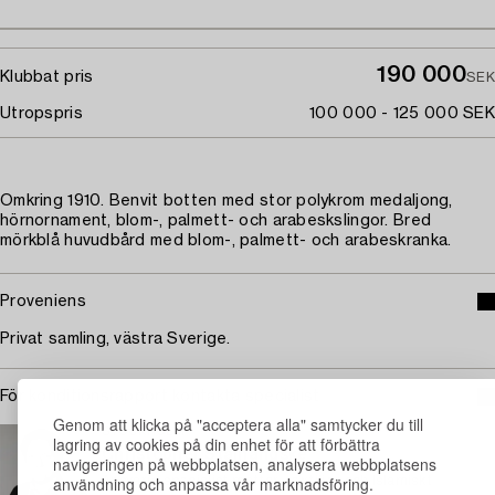
190 000
Klubbat pris
SEK
Utropspris
100 000 - 125 000 SEK
Omkring 1910. Benvit botten med stor polykrom medaljong,
hörnornament, blom-, palmett- och arabeskslingor. Bred
mörkblå huvudbård med blom-, palmett- och arabeskranka.
Proveniens
Privat samling, västra Sverige.
För konditionsrapport kontakta specialist
Genom att klicka på "acceptera alla" samtycker du till
STOCKHOLM
lagring av cookies på din enhet för att förbättra
Christopher Stålhandske
navigeringen på webbplatsen, analysera webbplatsens
användning och anpassa vår marknadsföring.
Ansvarig specialist mattor, textilier och Islamiskt