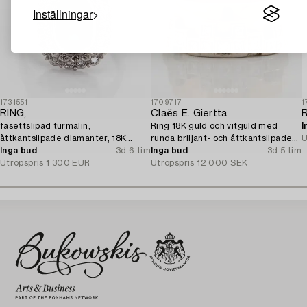
Inställningar
1731551
1709717
1
RING,
Claës E. Giertta
fasettslipad turmalin,
Ring 18K guld och vitguld med
I
åttkantslipade diamanter, 18K
runda briljant- och åttkantslipade
U
vitguld. A. Tillander, Helsingfors
Inga bud
3d 6 tim
diamanter.
Inga bud
3d 5 tim
1975.
Utropspris
1 300 EUR
Utropspris
12 000 SEK