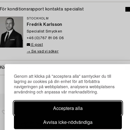
För konditionsrapport kontakta specialist
STOCKHOLM
Fredrik Karlsson
Specialist Smycken
+46 (0)767 81 06 06
E-post
→ Se vad vi söker
Köpinformation
Genom att klicka på "acceptera alla" samtycker du till
lagring av cookies på din enhet för att förbättra
navigeringen på webbplatsen, analysera webbplatsens
användning och anpassa vår marknadsföring.
Andra har även tittat på
Acceptera alla
Avvisa icke-nödvändiga