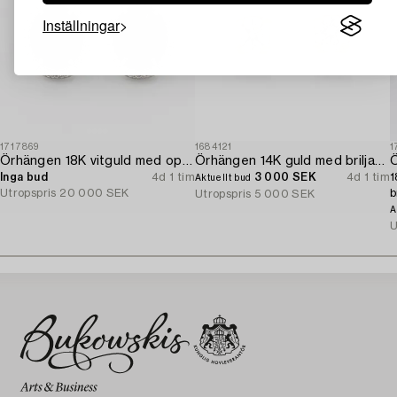
Inställningar
1717869
1684121
1
Örhängen 18K vitguld med opaler och åttkantslipade diamanter.
Örhängen 14K guld med briljantslipade diamanter.
Inga bud
4d 1 tim
3 000 SEK
4d 1 tim
1
Aktuellt bud
Utropspris
20 000 SEK
b
Utropspris
5 000 SEK
A
U