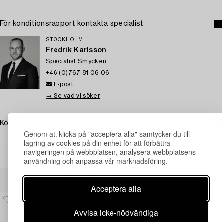
För konditionsrapport kontakta specialist
STOCKHOLM
Fredrik Karlsson
Specialist Smycken
+46 (0)767 81 06 06
E-post
→ Se vad vi söker
Köpinformation
Genom att klicka på "acceptera alla" samtycker du till
lagring av cookies på din enhet för att förbättra
navigeringen på webbplatsen, analysera webbplatsens
användning och anpassa vår marknadsföring.
Andra har även tittat på
Acceptera alla
Avvisa icke-nödvändiga