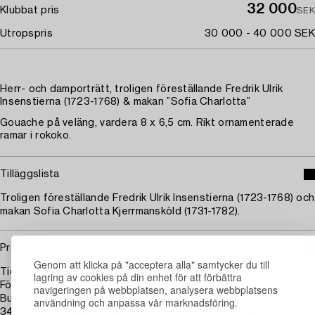
32 000
Klubbat pris
SEK
Utropspris
30 000 - 40 000 SEK
Herr- och damporträtt, troligen föreställande Fredrik Ulrik
Insenstierna (1723-1768) & makan ”Sofia Charlotta”
Gouache på veläng, vardera 8 x 6,5 cm. Rikt ornamenterade
ramar i rokoko.
Tilläggslista
Troligen föreställande Fredrik Ulrik Insenstierna (1723-1768) och
makan Sofia Charlotta Kjerrmansköld (1731-1782).
Proveniens
Genom att klicka på "acceptera alla" samtycker du till
Tidigare i grosshandlare Hilmer Åbergs samlingar, Stockholm.
lagring av cookies på din enhet för att förbättra
Försålda på hans auktion;
navigeringen på webbplatsen, analysera webbplatsens
Bukowski Auktioner, auktion 267, 13-14 september 1928, kat nr
användning och anpassa vår marknadsföring.
347-348, avbildade pl 21. (Som möjligen verk av Lundberg)