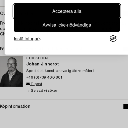
Acceptera alla
Övrig information
Avvisa icke-nödvändiga
Fredrik Ulrik Insenstierna (1723-1768) var en svensk ämbetsman
och bl a landshövding i Västmanland. Han var gift med Sofia
Charlotta Kjerrmansköld (1731-1782).
Inställningar
För konditionsrapport kontakta specialist
STOCKHOLM
Johan Jinnerot
Specialist konst, ansvarig äldre måleri
+46 (0)739 400 801
E-post
→ Se vad vi söker
Köpinformation