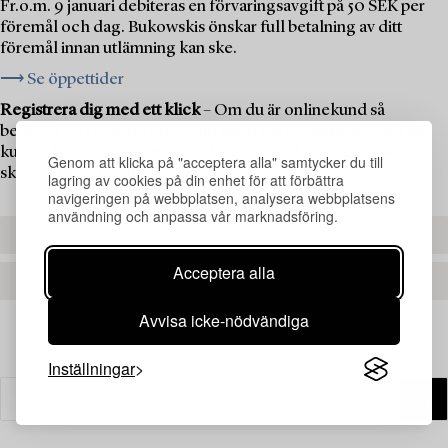
Fr.o.m. 9 januari debiteras en förvaringsavgift på 50 SEK per
föremål och dag. Bukowskis önskar full betalning av ditt
föremål innan utlämning kan ske.
⟶ Se öppettider
Registrera dig med ett klick
– Om du är onlinekund så
behöver du registrera dig som kund för liveauktioner för att
kunna delta i auktionen. Om du är ny kund hos oss måste du
Genom att klicka på "acceptera alla" samtycker du till
skapa ett kundkonto först.
lagring av cookies på din enhet för att förbättra
navigeringen på webbplatsen, analysera webbplatsens
användning och anpassa vår marknadsföring.
REGISTRERA DIG
Acceptera alla
SKAPA ETT KONTO
Avvisa icke-nödvändiga
Inställningar