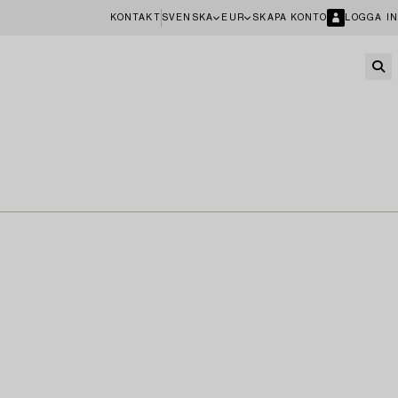
KONTAKT
SVENSKA
EUR
SKAPA KONTO
LOGGA IN