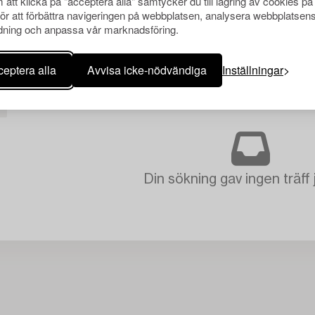
att klicka på "acceptera alla" samtycker du till lagring av cookies på
för att förbättra navigeringen på webbplatsen, analysera webbplatsen
ning och anpassa vår marknadsföring.
eptera alla
Avvisa icke-nödvändiga
Inställningar
Din sökning gav ingen träff 