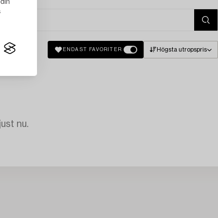
 din
s
Högsta utropspris
ENDAST FAVORITER
just nu.