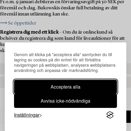
Fr.o.m. 9 januari debiteras en förvaringsavgift på 50 SEK per
föremål och dag. Bukowskis önskar full betalning av ditt
föremål innan utlämning kan ske.
⟶ Se öppettider
Registrera dig med ett klick
– Om du är onlinekund så
behöver du registrera dig som kund för liveauktioner för att
kunna delta i auktionen. Om du är ny kund hos oss måste du
skapa ett kundkonto först.
Genom att klicka på "acceptera alla" samtycker du till
lagring av cookies på din enhet för att förbättra
navigeringen på webbplatsen, analysera webbplatsens
REGISTRERA DIG
användning och anpassa vår marknadsföring.
SKAPA ETT KONTO
Acceptera alla
Avvisa icke-nödvändiga
Inställningar