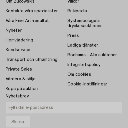
Om Bukowskis
Villkor
Kontakta våra specialister
Bukipedia
Våra Fine Art-resultat
Systembolagets
dryckesauktioner
Nyheter
Press
Hemvärdering
Lediga tjänster
Kundservice
Bonhams - Alla auktioner
Transport och uthämtning
Integritetspolicy
Private Sales
Om cookies
Värdera & sälja
Cookie-inställningar
Köpa på auktion
Nyhetsbrev