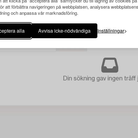
att klicka på "acceptera alla" samtycker du till lagring av cookies på
för att förbättra navigeringen på webbplatsen, analysera webbplatsen
ning och anpassa vår marknadsföring.
eptera alla
Avvisa icke-nödvändiga
Inställningar
ERAMIK & KONSTHANTVERK
RENSA ALLA
Din sökning gav ingen träff 