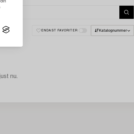
 din
s
Katalognummer
ENDAST FAVORITER
just nu.