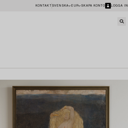
KONTAKT
SVENSKA
EUR
SKAPA KONTO
LOGGA IN