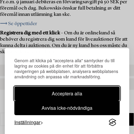
Fr.o.m. 9 januari debiteras en förvaringsavgift på 50 SEK per
föremål och dag. Bukowskis önskar full betalning av ditt
föremål innan utlämning kan ske.
⟶ Se öppettider
Registrera dig med ett klick
– Om du är onlinekund så
behöver du registrera dig som kund för liveauktioner för att
kunna delta i auktionen. Om du är ny kund hos oss måste du
skapa ett kundkonto först.
Genom att klicka på "acceptera alla" samtycker du till
lagring av cookies på din enhet för att förbättra
navigeringen på webbplatsen, analysera webbplatsens
REGISTRERA DIG
användning och anpassa vår marknadsföring.
SKAPA ETT KONTO
Acceptera alla
Avvisa icke-nödvändiga
Inställningar