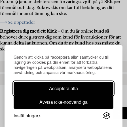
Fr.o.m. 9 januari debiteras en förvaringsavgift på 50 SEK per
föremål och dag. Bukowskis önskar full betalning av ditt
föremål innan utlämning kan ske.
⟶ Se öppettider
Registrera dig med ett klick
– Om du är onlinekund så
behöver du registrera dig som kund för liveauktioner för att
kunna delta i auktionen. Om du är ny kund hos oss måste du
skapa ett kundkonto först.
Genom att klicka på "acceptera alla" samtycker du till
lagring av cookies på din enhet för att förbättra
navigeringen på webbplatsen, analysera webbplatsens
REGISTRERA DIG
användning och anpassa vår marknadsföring.
SKAPA ETT KONTO
Acceptera alla
Avvisa icke-nödvändiga
Inställningar