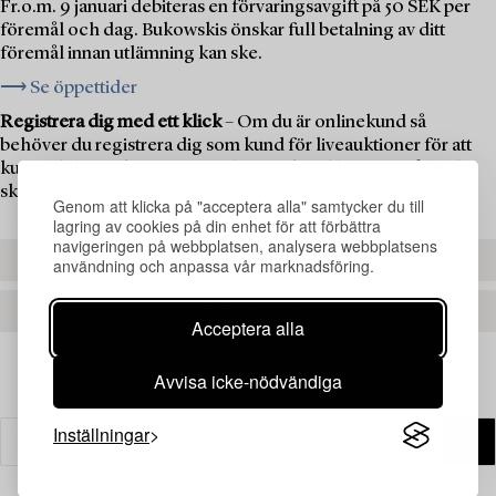
Fr.o.m. 9 januari debiteras en förvaringsavgift på 50 SEK per
föremål och dag. Bukowskis önskar full betalning av ditt
föremål innan utlämning kan ske.
⟶ Se öppettider
Registrera dig med ett klick
– Om du är onlinekund så
behöver du registrera dig som kund för liveauktioner för att
kunna delta i auktionen. Om du är ny kund hos oss måste du
skapa ett kundkonto först.
Genom att klicka på "acceptera alla" samtycker du till
lagring av cookies på din enhet för att förbättra
navigeringen på webbplatsen, analysera webbplatsens
REGISTRERA DIG
användning och anpassa vår marknadsföring.
SKAPA ETT KONTO
Acceptera alla
Avvisa icke-nödvändiga
Inställningar