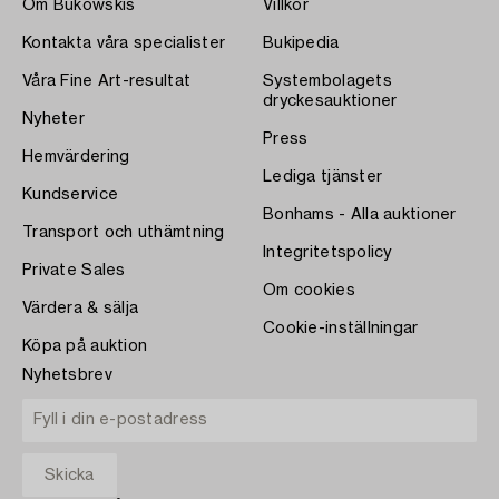
Om Bukowskis
Villkor
Kontakta våra specialister
Bukipedia
Våra Fine Art-resultat
Systembolagets
dryckesauktioner
Nyheter
Press
Hemvärdering
Lediga tjänster
Kundservice
Bonhams - Alla auktioner
Transport och uthämtning
Integritetspolicy
Private Sales
Om cookies
Värdera & sälja
Cookie-inställningar
Köpa på auktion
Nyhetsbrev