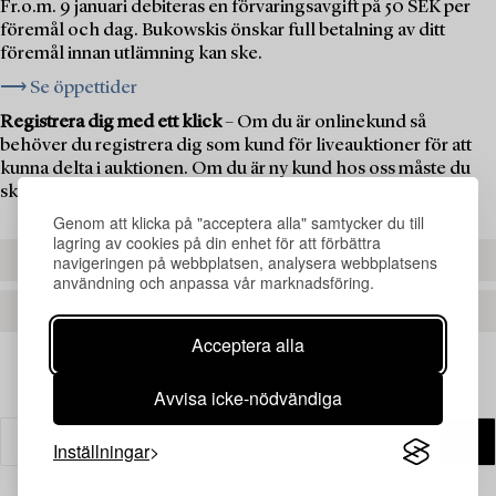
Fr.o.m. 9 januari debiteras en förvaringsavgift på 50 SEK per
föremål och dag. Bukowskis önskar full betalning av ditt
föremål innan utlämning kan ske.
⟶ Se öppettider
Registrera dig med ett klick
– Om du är onlinekund så
behöver du registrera dig som kund för liveauktioner för att
kunna delta i auktionen. Om du är ny kund hos oss måste du
skapa ett kundkonto först.
Genom att klicka på "acceptera alla" samtycker du till
lagring av cookies på din enhet för att förbättra
navigeringen på webbplatsen, analysera webbplatsens
REGISTRERA DIG
användning och anpassa vår marknadsföring.
SKAPA ETT KONTO
Acceptera alla
Avvisa icke-nödvändiga
Inställningar