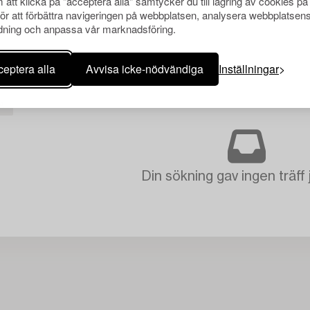
att klicka på "acceptera alla" samtycker du till lagring av cookies på
för att förbättra navigeringen på webbplatsen, analysera webbplatsen
ning och anpassa vår marknadsföring.
eptera alla
Avvisa icke-nödvändiga
Inställningar
A
Din sökning gav ingen träff 