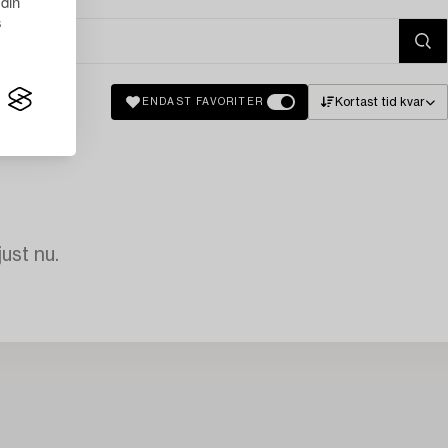
 din
s
Kortast tid kvar
ENDAST FAVORITER
just nu.