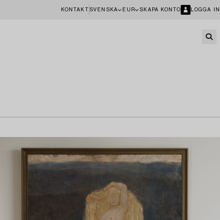
KONTAKT
SVENSKA
EUR
SKAPA KONTO
LOGGA IN