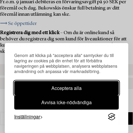
Fr.o.m. 9 januari debiteras en förvaringsavgift på 50 SEK per
föremål och dag. Bukowskis önskar full betalning av ditt
föremål innan utlämning kan ske.
⟶ Se öppettider
Registrera dig med ett klick
– Om du är onlinekund så
behöver du registrera dig som kund för liveauktioner för att
kunna delta i auktionen. Om du är ny kund hos oss måste du
skapa ett kundkonto först.
Genom att klicka på "acceptera alla" samtycker du till
lagring av cookies på din enhet för att förbättra
navigeringen på webbplatsen, analysera webbplatsens
REGISTRERA DIG
användning och anpassa vår marknadsföring.
SKAPA ETT KONTO
Acceptera alla
Avvisa icke-nödvändiga
Inställningar