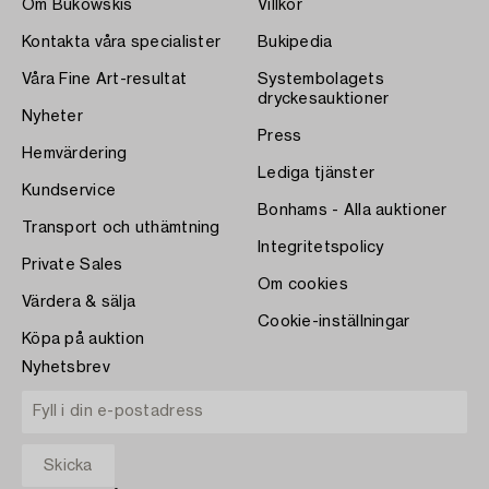
Om Bukowskis
Villkor
Kontakta våra specialister
Bukipedia
Våra Fine Art-resultat
Systembolagets
dryckesauktioner
Nyheter
Press
Hemvärdering
Lediga tjänster
Kundservice
Bonhams - Alla auktioner
Transport och uthämtning
Integritetspolicy
Private Sales
Om cookies
Värdera & sälja
Cookie-inställningar
Köpa på auktion
Nyhetsbrev