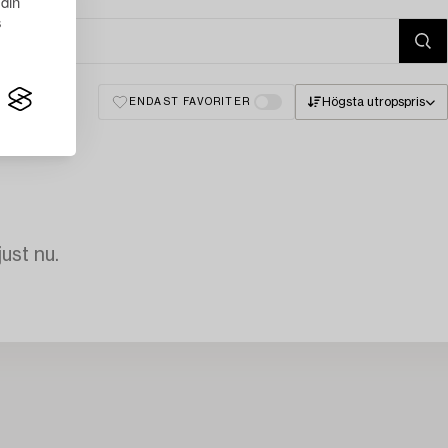
 din
s
Högsta utropspris
ENDAST FAVORITER
just nu.