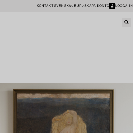
KONTAKT
SVENSKA
EUR
SKAPA KONTO
LOGGA IN