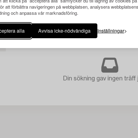
att klicka på "acceptera alla" samtycker du till lagring av cookies på
för att förbättra navigeringen på webbplatsen, analysera webbplatsen
ning och anpassa vår marknadsföring.
eptera alla
Avvisa icke-nödvändiga
Inställningar
A
Din sökning gav ingen träff 