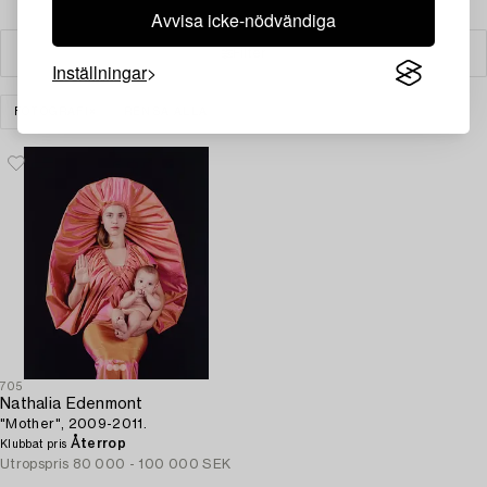
Avvisa icke-nödvändiga
Filter
Inställningar
FOTOGRAFI
RENSA ALLA
705
Nathalia Edenmont
"Mother", 2009-2011.
Återrop
Klubbat pris
Utropspris
80 000 - 100 000 SEK