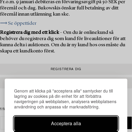
Fr.o.m. 9 januari debiteras en förvaringsavgift på 50 SEK per
föremål och dag. Bukowskis önskar full betalning av ditt
föremål innan utlämning kan ske.
⟶ Se öppettider
Registrera dig med ett klick
– Om du är onlinekund så
behöver du registrera dig som kund för liveauktioner för att
kunna delta i auktionen. Om du är ny kund hos oss måste du
skapa ett kundkonto först.
REGISTRERA DIG
SKAPA ETT KONTO
Genom att klicka på "acceptera alla" samtycker du till
lagring av cookies på din enhet för att förbättra
navigeringen på webbplatsen, analysera webbplatsens
användning och anpassa vår marknadsföring.
1 föremål
Acceptera alla