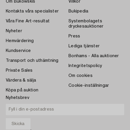
Om Bukowskis
Villkor
Kontakta våra specialister
Bukipedia
Våra Fine Art-resultat
Systembolagets
dryckesauktioner
Nyheter
Press
Hemvärdering
Lediga tjänster
Kundservice
Bonhams - Alla auktioner
Transport och uthämtning
Integritetspolicy
Private Sales
Om cookies
Värdera & sälja
Cookie-inställningar
Köpa på auktion
Nyhetsbrev