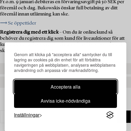
Fr.o.m. 9 januari debiteras en förvaringsavgift på 50 SEK per
föremål och dag. Bukowskis önskar full betalning av ditt
föremål innan utlämning kan ske.
⟶ Se öppettider
Registrera dig med ett klick
– Om du är onlinekund så
behöver du registrera dig som kund för liveauktioner för att
kunna delta i auktionen. Om du är ny kund hos oss måste du
skapa ett kundkonto först.
Genom att klicka på "acceptera alla" samtycker du till
lagring av cookies på din enhet för att förbättra
navigeringen på webbplatsen, analysera webbplatsens
REGISTRERA DIG
användning och anpassa vår marknadsföring.
SKAPA ETT KONTO
Acceptera alla
Avvisa icke-nödvändiga
Inställningar