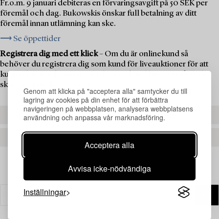
Fr.o.m. 9 januari debiteras en förvaringsavgift på 50 SEK per
föremål och dag. Bukowskis önskar full betalning av ditt
föremål innan utlämning kan ske.
⟶ Se öppettider
Registrera dig med ett klick
– Om du är onlinekund så
behöver du registrera dig som kund för liveauktioner för att
kunna delta i auktionen. Om du är ny kund hos oss måste du
skapa ett kundkonto först.
Genom att klicka på "acceptera alla" samtycker du till
lagring av cookies på din enhet för att förbättra
navigeringen på webbplatsen, analysera webbplatsens
REGISTRERA DIG
användning och anpassa vår marknadsföring.
SKAPA ETT KONTO
Acceptera alla
Avvisa icke-nödvändiga
Inställningar