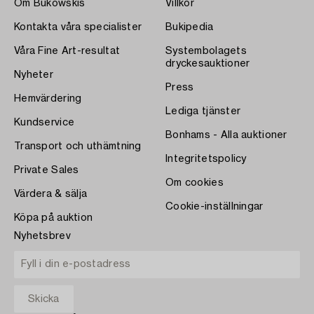
Om Bukowskis
Villkor
Kontakta våra specialister
Bukipedia
Våra Fine Art-resultat
Systembolagets
dryckesauktioner
Nyheter
Press
Hemvärdering
Lediga tjänster
Kundservice
Bonhams - Alla auktioner
Transport och uthämtning
Integritetspolicy
Private Sales
Om cookies
Värdera & sälja
Cookie-inställningar
Köpa på auktion
Nyhetsbrev