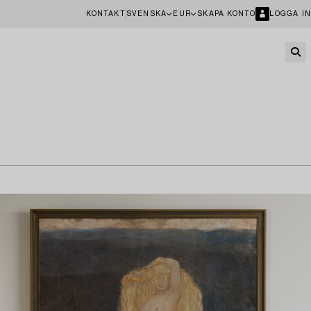
KONTAKT
SVENSKA
EUR
SKAPA KONTO
LOGGA IN