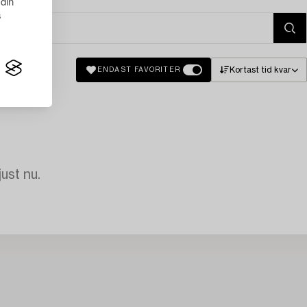
 din
s
Kortast tid kvar
ENDAST FAVORITER
just nu.