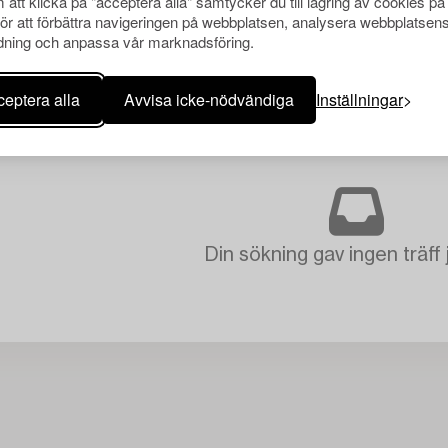
att klicka på "acceptera alla" samtycker du till lagring av cookies på
för att förbättra navigeringen på webbplatsen, analysera webbplatsen
ning och anpassa vår marknadsföring.
eptera alla
Avvisa icke-nödvändiga
Inställningar
Din sökning gav ingen träff 