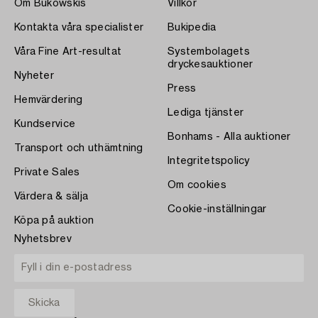
Om Bukowskis
Villkor
Kontakta våra specialister
Bukipedia
Våra Fine Art-resultat
Systembolagets
dryckesauktioner
Nyheter
Press
Hemvärdering
Lediga tjänster
Kundservice
Bonhams - Alla auktioner
Transport och uthämtning
Integritetspolicy
Private Sales
Om cookies
Värdera & sälja
Cookie-inställningar
Köpa på auktion
Nyhetsbrev