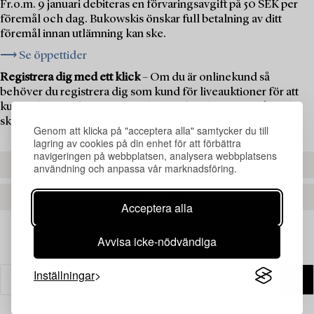
Fr.o.m. 9 januari debiteras en förvaringsavgift på 50 SEK per
föremål och dag. Bukowskis önskar full betalning av ditt
föremål innan utlämning kan ske.
⟶ Se öppettider
Registrera dig med ett klick
– Om du är onlinekund så
behöver du registrera dig som kund för liveauktioner för att
kunna delta i auktionen. Om du är ny kund hos oss måste du
skapa ett kundkonto först.
Genom att klicka på "acceptera alla" samtycker du till
lagring av cookies på din enhet för att förbättra
navigeringen på webbplatsen, analysera webbplatsens
REGISTRERA DIG
användning och anpassa vår marknadsföring.
SKAPA ETT KONTO
Acceptera alla
Avvisa icke-nödvändiga
Inställningar