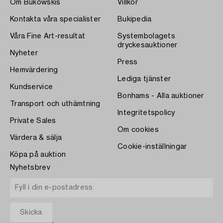
Om Bukowskis
Villkor
Kontakta våra specialister
Bukipedia
Våra Fine Art-resultat
Systembolagets
dryckesauktioner
Nyheter
Press
Hemvärdering
Lediga tjänster
Kundservice
Bonhams - Alla auktioner
Transport och uthämtning
Integritetspolicy
Private Sales
Om cookies
Värdera & sälja
Cookie-inställningar
Köpa på auktion
Nyhetsbrev