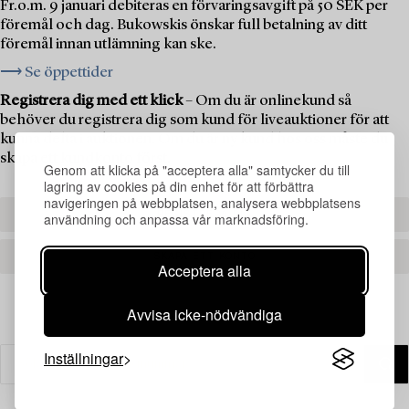
Fr.o.m. 9 januari debiteras en förvaringsavgift på 50 SEK per
föremål och dag. Bukowskis önskar full betalning av ditt
föremål innan utlämning kan ske.
⟶ Se öppettider
Registrera dig med ett klick
– Om du är onlinekund så
behöver du registrera dig som kund för liveauktioner för att
kunna delta i auktionen. Om du är ny kund hos oss måste du
skapa ett kundkonto först.
Genom att klicka på "acceptera alla" samtycker du till
lagring av cookies på din enhet för att förbättra
navigeringen på webbplatsen, analysera webbplatsens
REGISTRERA DIG
användning och anpassa vår marknadsföring.
SKAPA ETT KONTO
Acceptera alla
Avvisa icke-nödvändiga
Inställningar