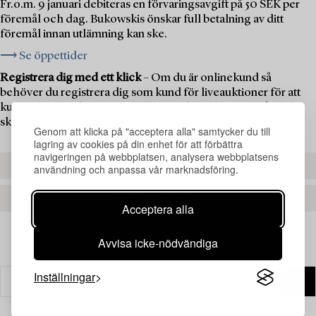
Fr.o.m. 9 januari debiteras en förvaringsavgift på 50 SEK per
föremål och dag. Bukowskis önskar full betalning av ditt
föremål innan utlämning kan ske.
⟶ Se öppettider
Registrera dig med ett klick
– Om du är onlinekund så
behöver du registrera dig som kund för liveauktioner för att
kunna delta i auktionen. Om du är ny kund hos oss måste du
skapa ett kundkonto först.
Genom att klicka på "acceptera alla" samtycker du till
lagring av cookies på din enhet för att förbättra
navigeringen på webbplatsen, analysera webbplatsens
REGISTRERA DIG
användning och anpassa vår marknadsföring.
SKAPA ETT KONTO
Acceptera alla
Avvisa icke-nödvändiga
Inställningar