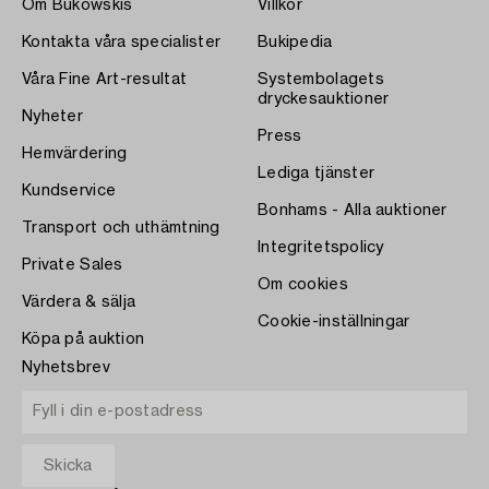
Om Bukowskis
Villkor
Kontakta våra specialister
Bukipedia
Våra Fine Art-resultat
Systembolagets
dryckesauktioner
Nyheter
Press
Hemvärdering
Lediga tjänster
Kundservice
Bonhams - Alla auktioner
Transport och uthämtning
Integritetspolicy
Private Sales
Om cookies
Värdera & sälja
Cookie-inställningar
Köpa på auktion
Nyhetsbrev