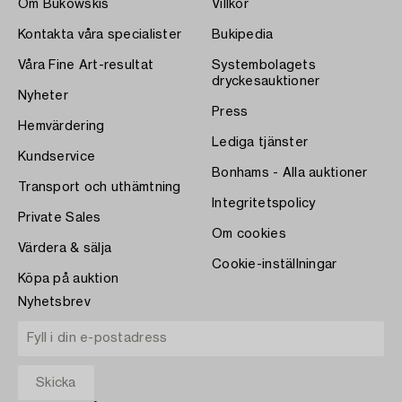
Om Bukowskis
Villkor
Kontakta våra specialister
Bukipedia
Våra Fine Art-resultat
Systembolagets
dryckesauktioner
Nyheter
Press
Hemvärdering
Lediga tjänster
Kundservice
Bonhams - Alla auktioner
Transport och uthämtning
Integritetspolicy
Private Sales
Om cookies
Värdera & sälja
Cookie-inställningar
Köpa på auktion
Nyhetsbrev