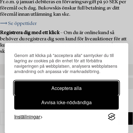
Fr.o.m. 9 januari debiteras en förvaringsavgift på 50 SEK per
föremål och dag. Bukowskis önskar full betalning av ditt
föremål innan utlämning kan ske.
⟶ Se öppettider
Registrera dig med ett klick
– Om du är onlinekund så
behöver du registrera dig som kund för liveauktioner för att
kunna delta i auktionen. Om du är ny kund hos oss måste du
skapa ett kundkonto först.
Genom att klicka på "acceptera alla" samtycker du till
lagring av cookies på din enhet för att förbättra
navigeringen på webbplatsen, analysera webbplatsens
REGISTRERA DIG
användning och anpassa vår marknadsföring.
SKAPA ETT KONTO
Acceptera alla
Avvisa icke-nödvändiga
Inställningar