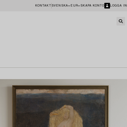
KONTAKT
SVENSKA
EUR
SKAPA KONTO
LOGGA IN