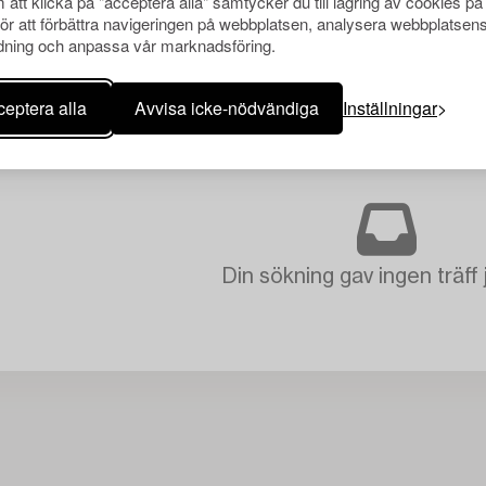
att klicka på "acceptera alla" samtycker du till lagring av cookies på
för att förbättra navigeringen på webbplatsen, analysera webbplatsen
ning och anpassa vår marknadsföring.
eptera alla
Avvisa icke-nödvändiga
Inställningar
Din sökning gav ingen träff 