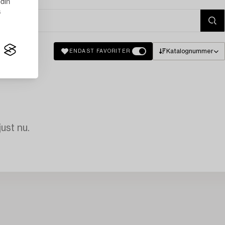
 din
s
Katalognummer
ENDAST FAVORITER
just nu.