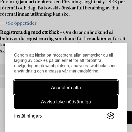
Fr.o.m. 9 januari debiteras en förvaringsavgift på 50 SEK per
föremål och dag. Bukowskis önskar full betalning av ditt
föremål innan utlämning kan ske.
⟶ Se öppettider
Registrera dig med ett klick
– Om du är onlinekund så
behöver du registrera dig som kund för liveauktioner för att
kunna delta i auktionen. Om du är ny kund hos oss måste du
skapa ett kundkonto först.
Genom att klicka på "acceptera alla" samtycker du till
lagring av cookies på din enhet för att förbättra
navigeringen på webbplatsen, analysera webbplatsens
REGISTRERA DIG
användning och anpassa vår marknadsföring.
SKAPA ETT KONTO
Acceptera alla
Avvisa icke-nödvändiga
Inställningar