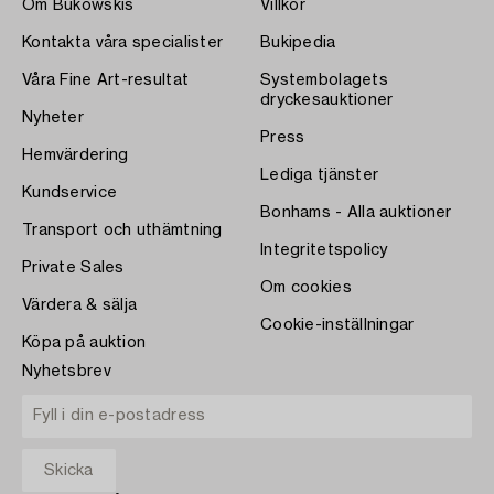
Om Bukowskis
Villkor
Kontakta våra specialister
Bukipedia
Våra Fine Art-resultat
Systembolagets
dryckesauktioner
Nyheter
Press
Hemvärdering
Lediga tjänster
Kundservice
Bonhams - Alla auktioner
Transport och uthämtning
Integritetspolicy
Private Sales
Om cookies
Värdera & sälja
Cookie-inställningar
Köpa på auktion
Nyhetsbrev