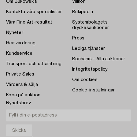
Om Bukowskis
Villkor
Kontakta våra specialister
Bukipedia
Våra Fine Art-resultat
Systembolagets
dryckesauktioner
Nyheter
Press
Hemvärdering
Lediga tjänster
Kundservice
Bonhams - Alla auktioner
Transport och uthämtning
Integritetspolicy
Private Sales
Om cookies
Värdera & sälja
Cookie-inställningar
Köpa på auktion
Nyhetsbrev