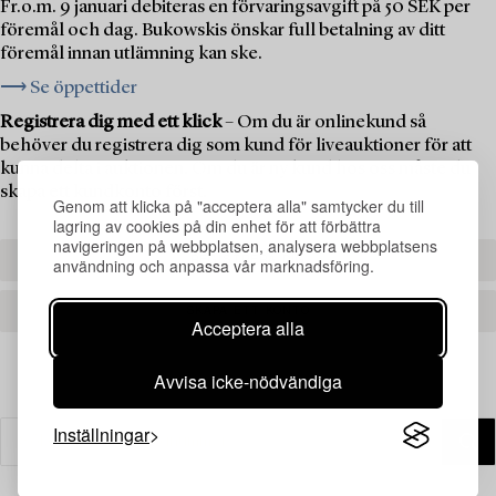
Fr.o.m. 9 januari debiteras en förvaringsavgift på 50 SEK per
föremål och dag. Bukowskis önskar full betalning av ditt
föremål innan utlämning kan ske.
⟶ Se öppettider
Registrera dig med ett klick
– Om du är onlinekund så
behöver du registrera dig som kund för liveauktioner för att
kunna delta i auktionen. Om du är ny kund hos oss måste du
skapa ett kundkonto först.
Genom att klicka på "acceptera alla" samtycker du till
lagring av cookies på din enhet för att förbättra
navigeringen på webbplatsen, analysera webbplatsens
REGISTRERA DIG
användning och anpassa vår marknadsföring.
SKAPA ETT KONTO
Acceptera alla
Avvisa icke-nödvändiga
Inställningar