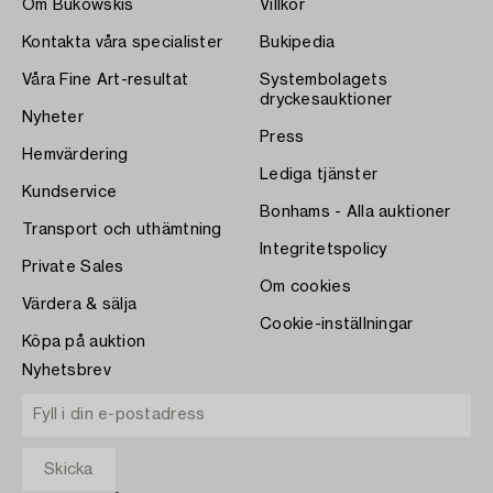
Om Bukowskis
Villkor
Kontakta våra specialister
Bukipedia
Våra Fine Art-resultat
Systembolagets
dryckesauktioner
Nyheter
Press
Hemvärdering
Lediga tjänster
Kundservice
Bonhams - Alla auktioner
Transport och uthämtning
Integritetspolicy
Private Sales
Om cookies
Värdera & sälja
Cookie-inställningar
Köpa på auktion
Nyhetsbrev