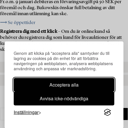
Fr.o.m. 9 januari debiteras en förvaringsavgift på 50 SEK per
föremål och dag. Bukowskis önskar full betalning av ditt
föremål innan utlämning kan ske.
⟶ Se öppettider
Registrera dig med ett klick
– Om du är onlinekund så
behöver du registrera dig som kund för liveauktioner för att
kunna delta i auktionen. Om du är ny kund hos oss måste du
skapa ett kundkonto först.
Genom att klicka på "acceptera alla" samtycker du till
lagring av cookies på din enhet för att förbättra
navigeringen på webbplatsen, analysera webbplatsens
REGISTRERA DIG
användning och anpassa vår marknadsföring.
SKAPA ETT KONTO
Acceptera alla
Avvisa icke-nödvändiga
Inställningar