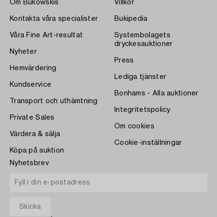
Om Bukowskis
Villkor
Kontakta våra specialister
Bukipedia
Våra Fine Art-resultat
Systembolagets
dryckesauktioner
Nyheter
Press
Hemvärdering
Lediga tjänster
Kundservice
Bonhams - Alla auktioner
Transport och uthämtning
Integritetspolicy
Private Sales
Om cookies
Värdera & sälja
Cookie-inställningar
Köpa på auktion
Nyhetsbrev