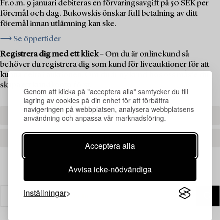
Fr.o.m. 9 januari debiteras en förvaringsavgift på 50 SEK per
föremål och dag. Bukowskis önskar full betalning av ditt
föremål innan utlämning kan ske.
⟶ Se öppettider
Registrera dig med ett klick
– Om du är onlinekund så
behöver du registrera dig som kund för liveauktioner för att
kunna delta i auktionen. Om du är ny kund hos oss måste du
skapa ett kundkonto först.
Genom att klicka på "acceptera alla" samtycker du till
lagring av cookies på din enhet för att förbättra
navigeringen på webbplatsen, analysera webbplatsens
REGISTRERA DIG
användning och anpassa vår marknadsföring.
SKAPA ETT KONTO
Acceptera alla
Avvisa icke-nödvändiga
Inställningar