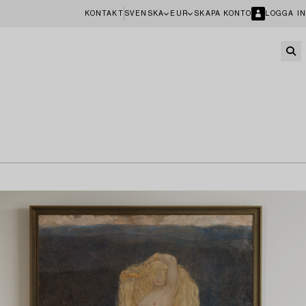
KONTAKT
SVENSKA
EUR
SKAPA KONTO
LOGGA IN