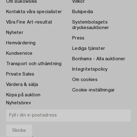
Om Bukowskis
Villkor
Kontakta våra specialister
Bukipedia
Våra Fine Art-resultat
Systembolagets
dryckesauktioner
Nyheter
Press
Hemvärdering
Lediga tjänster
Kundservice
Bonhams - Alla auktioner
Transport och uthämtning
Integritetspolicy
Private Sales
Om cookies
Värdera & sälja
Cookie-inställningar
Köpa på auktion
Nyhetsbrev