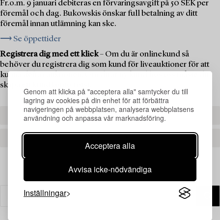
Fr.o.m. 9 januari debiteras en förvaringsavgift på 50 SEK per
föremål och dag. Bukowskis önskar full betalning av ditt
föremål innan utlämning kan ske.
⟶ Se öppettider
Registrera dig med ett klick
– Om du är onlinekund så
behöver du registrera dig som kund för liveauktioner för att
kunna delta i auktionen. Om du är ny kund hos oss måste du
skapa ett kundkonto först.
Genom att klicka på "acceptera alla" samtycker du till
lagring av cookies på din enhet för att förbättra
navigeringen på webbplatsen, analysera webbplatsens
REGISTRERA DIG
användning och anpassa vår marknadsföring.
SKAPA ETT KONTO
Acceptera alla
Avvisa icke-nödvändiga
Inställningar