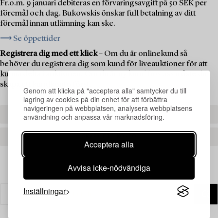
Fr.o.m. 9 januari debiteras en förvaringsavgift på 50 SEK per
föremål och dag. Bukowskis önskar full betalning av ditt
föremål innan utlämning kan ske.
⟶ Se öppettider
Registrera dig med ett klick
– Om du är onlinekund så
behöver du registrera dig som kund för liveauktioner för att
kunna delta i auktionen. Om du är ny kund hos oss måste du
skapa ett kundkonto först.
Genom att klicka på "acceptera alla" samtycker du till
lagring av cookies på din enhet för att förbättra
navigeringen på webbplatsen, analysera webbplatsens
REGISTRERA DIG
användning och anpassa vår marknadsföring.
SKAPA ETT KONTO
Acceptera alla
Avvisa icke-nödvändiga
Inställningar