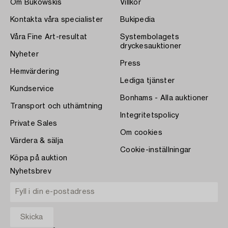
Om Bukowskis
Villkor
Kontakta våra specialister
Bukipedia
Våra Fine Art-resultat
Systembolagets
dryckesauktioner
Nyheter
Press
Hemvärdering
Lediga tjänster
Kundservice
Bonhams - Alla auktioner
Transport och uthämtning
Integritetspolicy
Private Sales
Om cookies
Värdera & sälja
Cookie-inställningar
Köpa på auktion
Nyhetsbrev