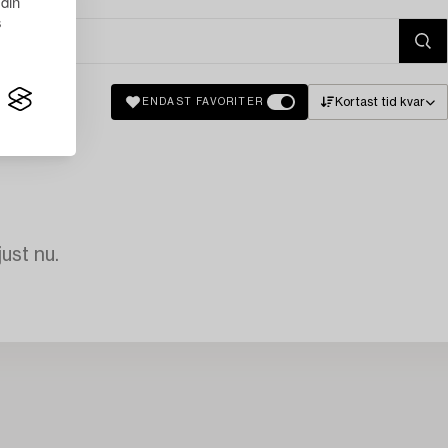
 din
s
Kortast tid kvar
ENDAST FAVORITER
just nu.