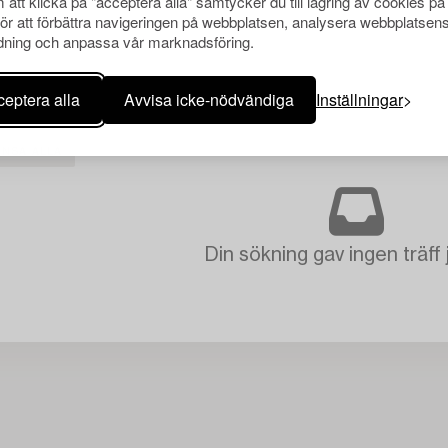
att klicka på "acceptera alla" samtycker du till lagring av cookies på
för att förbättra navigeringen på webbplatsen, analysera webbplatsen
ning och anpassa vår marknadsföring.
eptera alla
Avvisa icke-nödvändiga
Inställningar
ENSA ALLA
Din sökning gav ingen träff 