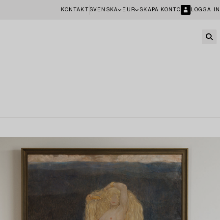
KONTAKT
SVENSKA
EUR
SKAPA KONTO
LOGGA IN