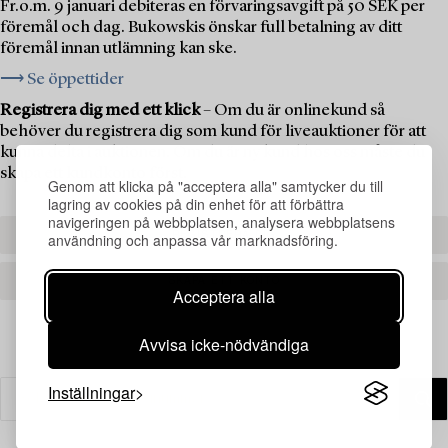
Fr.o.m. 9 januari debiteras en förvaringsavgift på 50 SEK per
föremål och dag. Bukowskis önskar full betalning av ditt
föremål innan utlämning kan ske.
⟶ Se öppettider
Registrera dig med ett klick
– Om du är onlinekund så
behöver du registrera dig som kund för liveauktioner för att
kunna delta i auktionen. Om du är ny kund hos oss måste du
skapa ett kundkonto först.
Genom att klicka på "acceptera alla" samtycker du till
lagring av cookies på din enhet för att förbättra
navigeringen på webbplatsen, analysera webbplatsens
REGISTRERA DIG
användning och anpassa vår marknadsföring.
SKAPA ETT KONTO
Acceptera alla
Avvisa icke-nödvändiga
Inställningar