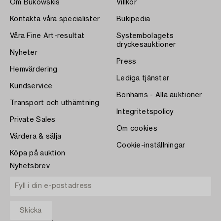
Om Bukowskis
Villkor
Kontakta våra specialister
Bukipedia
Våra Fine Art-resultat
Systembolagets
dryckesauktioner
Nyheter
Press
Hemvärdering
Lediga tjänster
Kundservice
Bonhams - Alla auktioner
Transport och uthämtning
Integritetspolicy
Private Sales
Om cookies
Värdera & sälja
Cookie-inställningar
Köpa på auktion
Nyhetsbrev