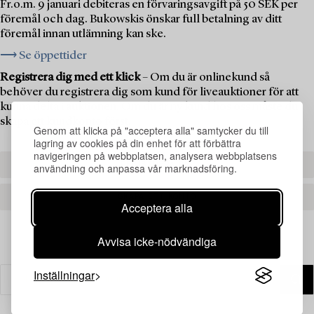
Fr.o.m. 9 januari debiteras en förvaringsavgift på 50 SEK per
föremål och dag. Bukowskis önskar full betalning av ditt
föremål innan utlämning kan ske.
⟶ Se öppettider
Registrera dig med ett klick
– Om du är onlinekund så
behöver du registrera dig som kund för liveauktioner för att
kunna delta i auktionen. Om du är ny kund hos oss måste du
skapa ett kundkonto först.
Genom att klicka på "acceptera alla" samtycker du till
lagring av cookies på din enhet för att förbättra
navigeringen på webbplatsen, analysera webbplatsens
REGISTRERA DIG
användning och anpassa vår marknadsföring.
SKAPA ETT KONTO
Acceptera alla
Avvisa icke-nödvändiga
Inställningar