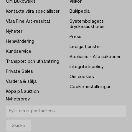
Om Bukowskis
Villkor
Kontakta våra specialister
Bukipedia
Våra Fine Art-resultat
Systembolagets
dryckesauktioner
Nyheter
Press
Hemvärdering
Lediga tjänster
Kundservice
Bonhams - Alla auktioner
Transport och uthämtning
Integritetspolicy
Private Sales
Om cookies
Värdera & sälja
Cookie-inställningar
Köpa på auktion
Nyhetsbrev