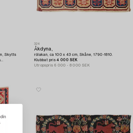
324
Åkdyna,
m, Skytts
rölakan, ca 100 x 43 cm, Skåne, 1790-1810.
a
Klubbat pris
4 000 SEK
Utropspris
6 000 - 8 000 SEK
 din
s