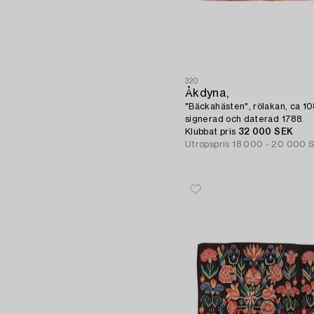
320
Åkdyna,
"Bäckahästen", rölakan, ca 10
signerad och daterad 1788.
Klubbat pris
32 000 SEK
Utropspris
18 000 - 20 000 