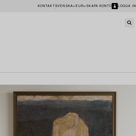
KONTAKT
SVENSKA
EUR
SKAPA KONTO
LOGGA IN