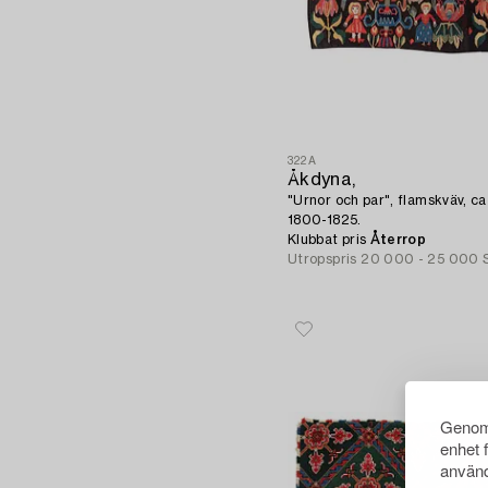
322A
Åkdyna,
"Urnor och par", flamskväv, c
1800-1825.
Klubbat pris
Återrop
Utropspris
20 000 - 25 000 
Genom 
enhet 
använd