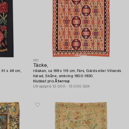
330
Täcke,
 61 x 48 cm,
rölakan, ca 188 x 116 cm, Färs, Gärds eller Villands
härad, Skåne, omkring 1800-1830.
Klubbat pris
Återrop
Utropspris
12 000 - 15 000 SEK