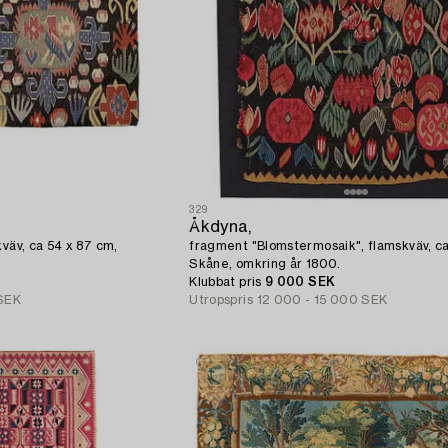
329
Åkdyna,
kväv, ca 54 x 87 cm,
fragment "Blomstermosaik", flamskväv, ca
Skåne, omkring år 1800.
Klubbat pris
9 000 SEK
SEK
Utropspris
12 000 - 15 000 SEK