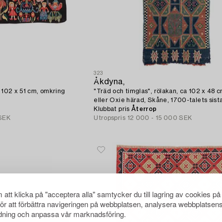
323
Åkdyna,
a 102 x 51 cm, omkring
"Träd och timglas", rölakan, ca 102 x 48 c
eller Oxie härad, Skåne, 1700-talets sist
kvartssekel.
Klubbat pris
Återrop
SEK
Utropspris
12 000 - 15 000 SEK
att klicka på "acceptera alla" samtycker du till lagring av cookies på
för att förbättra navigeringen på webbplatsen, analysera webbplatsen
ning och anpassa vår marknadsföring.