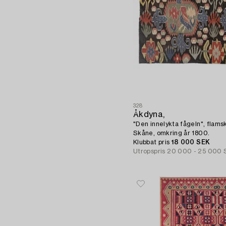
328
Åkdyna,
"Den innelykta fågeln", flams
Skåne, omkring år 1800.
Klubbat pris
18 000 SEK
Utropspris
20 000 - 25 000 