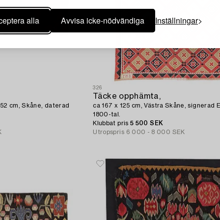
eptera alla
Avvisa icke-nödvändiga
Inställningar
326
Täcke opphämta,
x 52 cm, Skåne, daterad
ca 167 x 125 cm, Västra Skåne, signerad E
1800-tal.
Klubbat pris
5 500 SEK
K
Utropspris
6 000 - 8 000 SEK