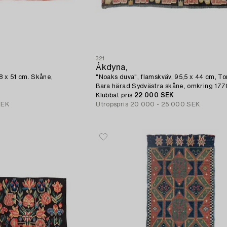
321
Åkdyna,
8 x 51 cm. Skåne,
"Noaks duva", flamskväv, 95,5 x 44 cm, To
Bara härad Sydvästra skåne, omkring 17
Klubbat pris
22 000 SEK
SEK
Utropspris
20 000 - 25 000 SEK