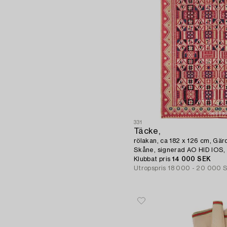
331
Täcke,
rölakan, ca 182 x 126 cm, Gär
Skåne, signerad AO HID IOS, 
Klubbat pris
14 000 SEK
Utropspris
18 000 - 20 000 