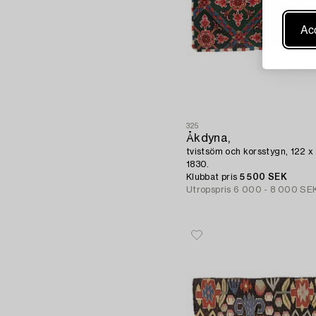
Acc
325
Åkdyna,
tvistsöm och korsstygn, 122 
1830.
Klubbat pris
5 500 SEK
Utropspris
6 000 - 8 000 SE