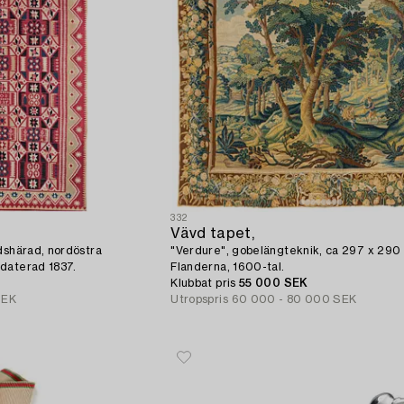
332
Vävd tapet,
dshärad, nordöstra
"Verdure", gobelängteknik, ca 297 x 290
daterad 1837.
Flanderna, 1600-tal.
Klubbat pris
55 000 SEK
SEK
Utropspris
60 000 - 80 000 SEK