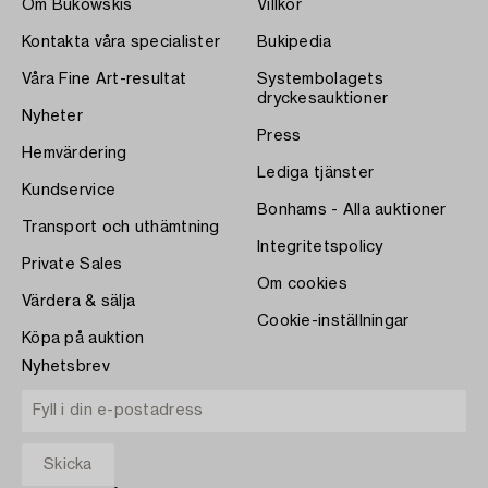
Om Bukowskis
Villkor
Kontakta våra specialister
Bukipedia
Våra Fine Art-resultat
Systembolagets
dryckesauktioner
Nyheter
Press
Hemvärdering
Lediga tjänster
Kundservice
Bonhams - Alla auktioner
Transport och uthämtning
Integritetspolicy
Private Sales
Om cookies
Värdera & sälja
Cookie-inställningar
Köpa på auktion
Nyhetsbrev