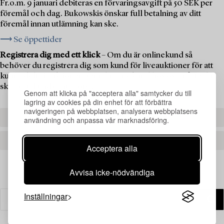
Fr.o.m. 9 januari debiteras en förvaringsavgift på 50 SEK per
föremål och dag. Bukowskis önskar full betalning av ditt
föremål innan utlämning kan ske.
⟶ Se öppettider
Registrera dig med ett klick
– Om du är onlinekund så
behöver du registrera dig som kund för liveauktioner för att
kunna delta i auktionen. Om du är ny kund hos oss måste du
skapa ett kundkonto först.
Genom att klicka på "acceptera alla" samtycker du till
lagring av cookies på din enhet för att förbättra
navigeringen på webbplatsen, analysera webbplatsens
REGISTRERA DIG
användning och anpassa vår marknadsföring.
SKAPA ETT KONTO
Acceptera alla
Avvisa icke-nödvändiga
Inställningar