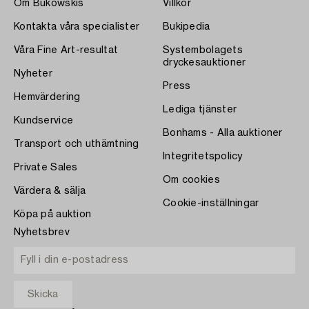
Om Bukowskis
Villkor
Kontakta våra specialister
Bukipedia
Våra Fine Art-resultat
Systembolagets
dryckesauktioner
Nyheter
Press
Hemvärdering
Lediga tjänster
Kundservice
Bonhams - Alla auktioner
Transport och uthämtning
Integritetspolicy
Private Sales
Om cookies
Värdera & sälja
Cookie-inställningar
Köpa på auktion
Nyhetsbrev