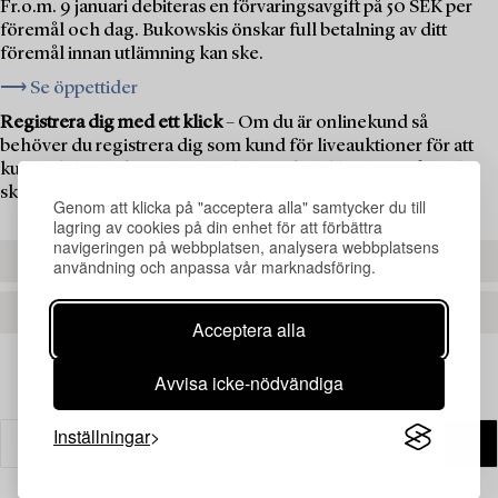
Fr.o.m. 9 januari debiteras en förvaringsavgift på 50 SEK per
föremål och dag. Bukowskis önskar full betalning av ditt
föremål innan utlämning kan ske.
⟶ Se öppettider
Registrera dig med ett klick
– Om du är onlinekund så
behöver du registrera dig som kund för liveauktioner för att
kunna delta i auktionen. Om du är ny kund hos oss måste du
skapa ett kundkonto först.
Genom att klicka på "acceptera alla" samtycker du till
lagring av cookies på din enhet för att förbättra
navigeringen på webbplatsen, analysera webbplatsens
REGISTRERA DIG
användning och anpassa vår marknadsföring.
SKAPA ETT KONTO
Acceptera alla
Avvisa icke-nödvändiga
Inställningar