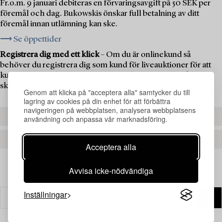
Fr.o.m. 9 januari debiteras en förvaringsavgift på 50 SEK per
föremål och dag. Bukowskis önskar full betalning av ditt
föremål innan utlämning kan ske.
⟶ Se öppettider
Registrera dig med ett klick
– Om du är onlinekund så
behöver du registrera dig som kund för liveauktioner för att
kunna delta i auktionen. Om du är ny kund hos oss måste du
skapa ett kundkonto först.
Genom att klicka på "acceptera alla" samtycker du till
lagring av cookies på din enhet för att förbättra
navigeringen på webbplatsen, analysera webbplatsens
REGISTRERA DIG
användning och anpassa vår marknadsföring.
SKAPA ETT KONTO
Acceptera alla
Avvisa icke-nödvändiga
Inställningar