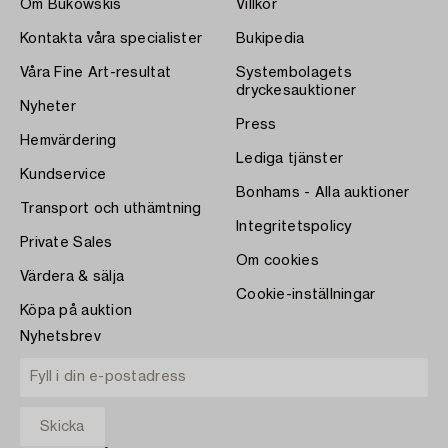
Om Bukowskis
Villkor
Kontakta våra specialister
Bukipedia
Våra Fine Art-resultat
Systembolagets
dryckesauktioner
Nyheter
Press
Hemvärdering
Lediga tjänster
Kundservice
Bonhams - Alla auktioner
Transport och uthämtning
Integritetspolicy
Private Sales
Om cookies
Värdera & sälja
Cookie-inställningar
Köpa på auktion
Nyhetsbrev