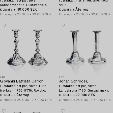
ljusstakar, ett par, silver,
ljusstakar, 4 st, silver, Sheffield
Karlshamn 1787. Gustavianska.
1808.
110 000 SEK
Återrop
Klubbat pris
Klubbat pris
Utropspris
25 000 - 30 000 SEK
Utropspris
25 000 - 30 000 SEK
246
277
Giovanni Battista Carron,
Johan Schröder,
ljusstakar, ett par, silver, Turin
ljusstakar, ett par, silver,
(verksam 1753-1778). Rokoko.
Landskrona 1790. Gustavianska.
Återrop
22 000 SEK
Klubbat pris
Klubbat pris
Utropspris
20 000 - 25 000 SEK
Utropspris
20 000 - 25 000 SEK