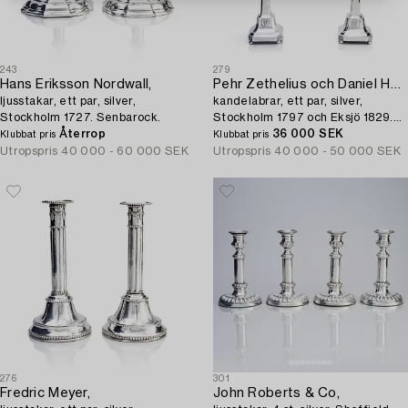
243
279
Hans Eriksson Nordwall,
Pehr Zethelius och Daniel Hedberg,
ljusstakar, ett par, silver,
kandelabrar, ett par, silver,
Stockholm 1727. Senbarock.
Stockholm 1797 och Eksjö 1829.
Återrop
Sengustavianska.
36 000 SEK
Klubbat pris
Klubbat pris
Utropspris
40 000 - 60 000 SEK
Utropspris
40 000 - 50 000 SEK
276
301
Fredric Meyer,
John Roberts & Co,