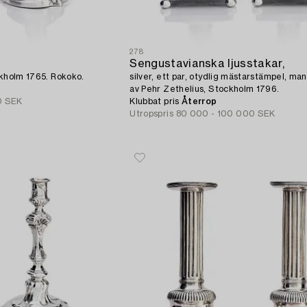
278
Sengustavianska ljusstakar,
ockholm 1765. Rokoko.
silver, ett par, otydlig mästarstämpel, m
av Pehr Zethelius, Stockholm 1796.
0 SEK
Klubbat pris
Återrop
Utropspris
80 000 - 100 000 SEK