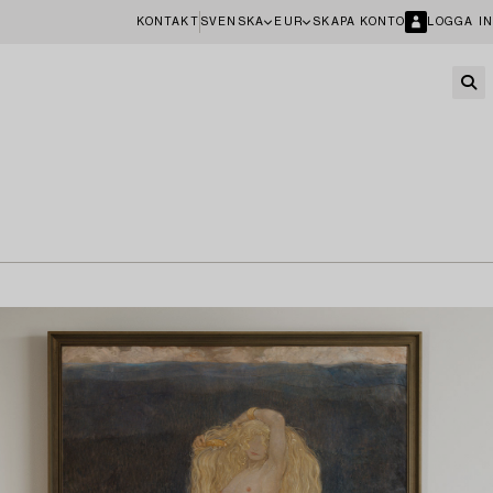
KONTAKT
SVENSKA
EUR
SKAPA KONTO
LOGGA IN