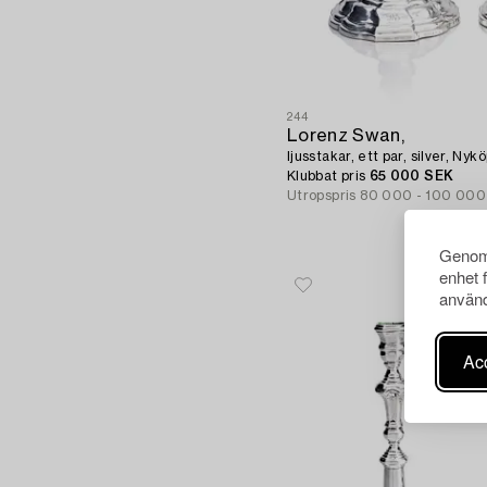
244
Lorenz Swan,
ljusstakar, ett par, silver, Ny
Klubbat pris
65 000 SEK
Utropspris
80 000 - 100 000
Genom 
enhet 
använd
Acc