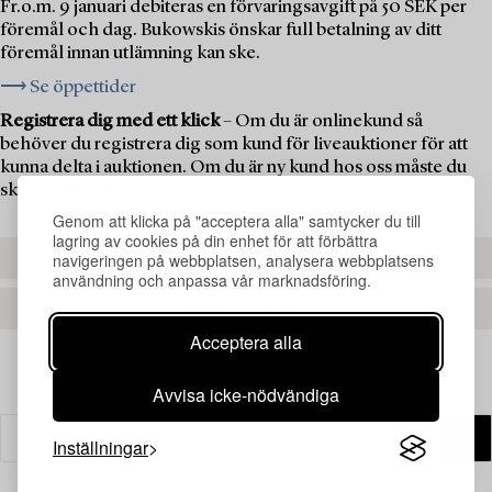
Fr.o.m. 9 januari debiteras en förvaringsavgift på 50 SEK per
föremål och dag. Bukowskis önskar full betalning av ditt
föremål innan utlämning kan ske.
⟶ Se öppettider
Registrera dig med ett klick
– Om du är onlinekund så
behöver du registrera dig som kund för liveauktioner för att
kunna delta i auktionen. Om du är ny kund hos oss måste du
skapa ett kundkonto först.
Genom att klicka på "acceptera alla" samtycker du till
lagring av cookies på din enhet för att förbättra
navigeringen på webbplatsen, analysera webbplatsens
REGISTRERA DIG
användning och anpassa vår marknadsföring.
SKAPA ETT KONTO
Acceptera alla
Avvisa icke-nödvändiga
Inställningar