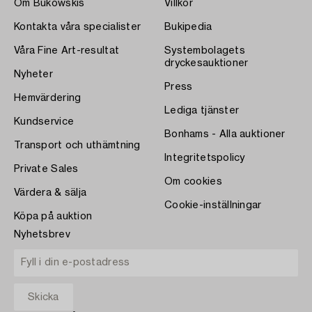
Om Bukowskis
Villkor
Kontakta våra specialister
Bukipedia
Våra Fine Art-resultat
Systembolagets
dryckesauktioner
Nyheter
Press
Hemvärdering
Lediga tjänster
Kundservice
Bonhams - Alla auktioner
Transport och uthämtning
Integritetspolicy
Private Sales
Om cookies
Värdera & sälja
Cookie-inställningar
Köpa på auktion
Nyhetsbrev