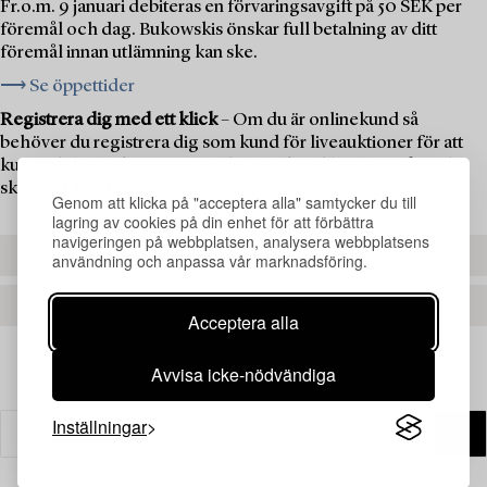
Fr.o.m. 9 januari debiteras en förvaringsavgift på 50 SEK per
föremål och dag. Bukowskis önskar full betalning av ditt
föremål innan utlämning kan ske.
⟶ Se öppettider
Registrera dig med ett klick
– Om du är onlinekund så
behöver du registrera dig som kund för liveauktioner för att
kunna delta i auktionen. Om du är ny kund hos oss måste du
skapa ett kundkonto först.
Genom att klicka på "acceptera alla" samtycker du till
lagring av cookies på din enhet för att förbättra
navigeringen på webbplatsen, analysera webbplatsens
REGISTRERA DIG
användning och anpassa vår marknadsföring.
SKAPA ETT KONTO
Acceptera alla
Avvisa icke-nödvändiga
Inställningar