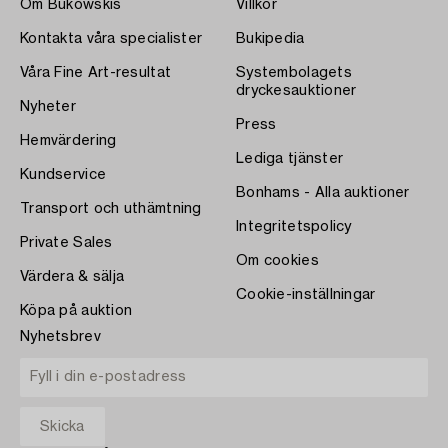
Om Bukowskis
Villkor
Kontakta våra specialister
Bukipedia
Våra Fine Art-resultat
Systembolagets
dryckesauktioner
Nyheter
Press
Hemvärdering
Lediga tjänster
Kundservice
Bonhams - Alla auktioner
Transport och uthämtning
Integritetspolicy
Private Sales
Om cookies
Värdera & sälja
Cookie-inställningar
Köpa på auktion
Nyhetsbrev