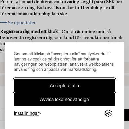
Fr.o.m. 9 januari debiteras en förvaringsavgift på 50 SEK per
föremål och dag. Bukowskis önskar full betalning av ditt
föremål innan utlämning kan ske.
⟶ Se öppettider
Registrera dig med ett klick
– Om du är onlinekund så
behöver du registrera dig som kund för liveauktioner för att
kunna delta i auktionen. Om du är ny kund hos oss måste du
skapa ett kundkonto först.
Genom att klicka på "acceptera alla" samtycker du till
lagring av cookies på din enhet för att förbättra
navigeringen på webbplatsen, analysera webbplatsens
REGISTRERA DIG
användning och anpassa vår marknadsföring.
SKAPA ETT KONTO
Acceptera alla
Avvisa icke-nödvändiga
Inställningar