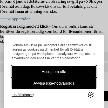
Fr.o.m. 9 januari debiteras en förvaringsavgift på 50 SEK per
föremål och dag. Bukowskis önskar full betalning av ditt
föremål innan utlämning kan ske.
⟶ Se öppettider
Registrera dig med ett klick
– Om du är onlinekund så
behöver du registrera dig som kund för liveauktioner för att
kunna delta i auktionen. Om du är ny kund hos oss måste du
skapa ett kundkonto först.
Genom att klicka på "acceptera alla" samtycker du till
lagring av cookies på din enhet för att förbättra
navigeringen på webbplatsen, analysera webbplatsens
REGISTRERA DIG
användning och anpassa vår marknadsföring.
SKAPA ETT KONTO
Acceptera alla
Avvisa icke-nödvändiga
Inställningar