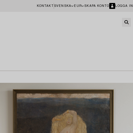
KONTAKT
SVENSKA
EUR
SKAPA KONTO
LOGGA IN