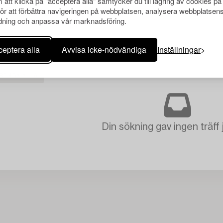
att klicka på "acceptera alla" samtycker du till lagring av cookies på
för att förbättra navigeringen på webbplatsen, analysera webbplatsen
ning och anpassa vår marknadsföring.
eptera alla
Avvisa icke-nödvändiga
Inställningar
RENSA ALLA
Din sökning gav ingen träff 