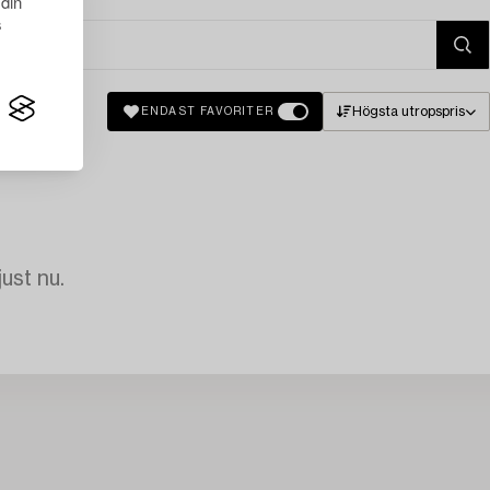
 din
s
Högsta utropspris
ENDAST FAVORITER
just nu.