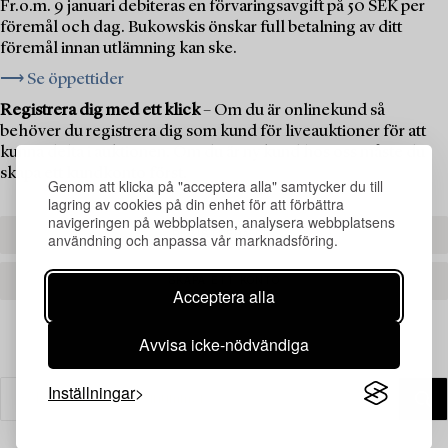
Fr.o.m. 9 januari debiteras en förvaringsavgift på 50 SEK per
föremål och dag. Bukowskis önskar full betalning av ditt
föremål innan utlämning kan ske.
⟶ Se öppettider
Registrera dig med ett klick
– Om du är onlinekund så
behöver du registrera dig som kund för liveauktioner för att
kunna delta i auktionen. Om du är ny kund hos oss måste du
skapa ett kundkonto först.
Genom att klicka på "acceptera alla" samtycker du till
lagring av cookies på din enhet för att förbättra
navigeringen på webbplatsen, analysera webbplatsens
REGISTRERA DIG
användning och anpassa vår marknadsföring.
SKAPA ETT KONTO
Acceptera alla
Avvisa icke-nödvändiga
Inställningar