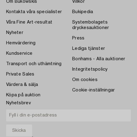
Om Bukowskis
Villkor
Kontakta våra specialister
Bukipedia
Våra Fine Art-resultat
Systembolagets
dryckesauktioner
Nyheter
Press
Hemvärdering
Lediga tjänster
Kundservice
Bonhams - Alla auktioner
Transport och uthämtning
Integritetspolicy
Private Sales
Om cookies
Värdera & sälja
Cookie-inställningar
Köpa på auktion
Nyhetsbrev