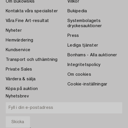
Om Bukowskis
Villkor
Kontakta våra specialister
Bukipedia
Våra Fine Art-resultat
Systembolagets
dryckesauktioner
Nyheter
Press
Hemvärdering
Lediga tjänster
Kundservice
Bonhams - Alla auktioner
Transport och uthämtning
Integritetspolicy
Private Sales
Om cookies
Värdera & sälja
Cookie-inställningar
Köpa på auktion
Nyhetsbrev