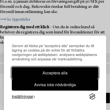
Fr.o.m. 9 januari debiteras en förvaringsavgift på 50 SEK per
föremål och dag. Bukowskis önskar full betalning av ditt
föremål innan utlämning kan ske.
⟶ Se öppettider
Registrera dig med ett klick
– Om du är onlinekund så
behöver du registrera dig som kund för liveauktioner för att
kunna delta i auktionen. Om du är ny kund hos oss måste du
skapa ett kundkonto först.
Genom att klicka på "acceptera alla" samtycker du till
lagring av cookies på din enhet för att förbättra
navigeringen på webbplatsen, analysera webbplatsens
REGISTRERA DIG
användning och anpassa vår marknadsföring.
SKAPA ETT KONTO
Acceptera alla
Avvisa icke-nödvändiga
Inställningar